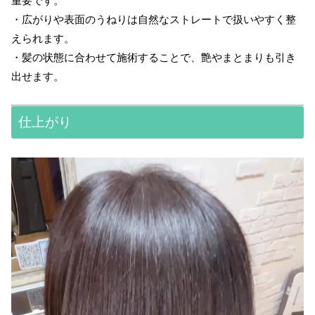
重要です。
・広がりや表面のうねりは自然なストレートで扱いやすく整
えられます。
・髪の状態に合わせて施術することで、艶やまとまりも引き
出せます。
仕上がり
動
画
プ
レ
ー
ヤ
ー