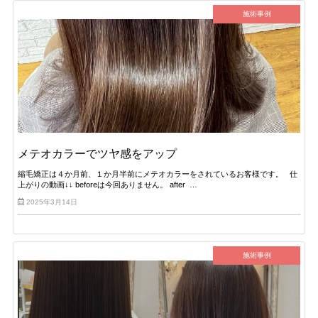
施術事例
メテオカラーでツヤ感をアップ
縮毛矯正は４か月前、１か月半前にメテオカラーをされているお客様です。 仕
上がりの動画↓↓ beforeは今回ありません。 after …
2025年3月14日
施術事例