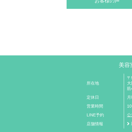
お客様の声
美容室
〒5
所在地
大
筋4
定休日
月
営業時間
10
LINE予約
公
店舗情報