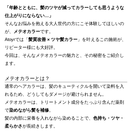
「年齢とともに、髪のツヤが減ってカラーしても思うような
仕上がりにならない…」
そんなお悩みを抱える大人世代の方にこそ体験してほしいの
が、
メテオカラー
です。
Atoyrでは「
髪質改善 × ツヤ髪カラー
」を叶えるこの施術が、
リピーター様にも大好評。
今回は、そんなメテオカラーの魅力と、その秘密をご紹介し
ます。
メテオカラーとは？
通常のヘアカラーは、髪のキューティクルを開いて染料を入
れるため、どうしてもダメージが避けられません。
メテオカラーは、トリートメント成分をたっぷり含んだ薬剤
で
染めながら髪を補修
。
髪の内部に栄養を入れながら染めることで、
色持ち・ツヤ・
柔らかさ
が長続きします。