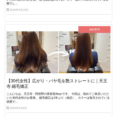
態でし…
2026年5月18日
施術事例
【30代女性】広がり・パヤ毛を艶ストレートに｜天王
寺 縮毛矯正
こんにちは。天王寺・阿倍野の美容室Atoyrです。 今回は、初めてご来店いただ
いた30代女性のお客様。 縮毛矯正は1年ぶり（他店）、カラーは毎月されている
状態で…
2026年5月4日